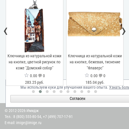
‹
›
и
Ключница из натуральной кожи
Ключница из натуральной кожи
к
на кнопке, цветной рисунок по
на кнопке, бежевая, тиснение
н
коже "Домский собор"
"Флаверс"
☆
☆
0.00 💬 0
0.00 💬 0
283.25 руб.
185.04 руб.
Мы используем куки для улучшения вашего опыта.
Узнать бол
Согласен
© 2012-2026 Имидж
Тел.:
8 (800) 555-80-54
,
+7 (499) 707-17-91
E-mail:
imige@imige.ru