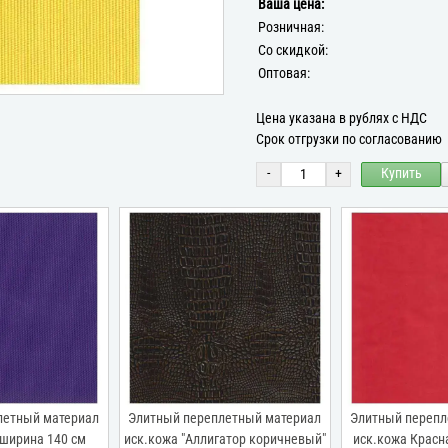
Ваша цена:
Розничная:
Со скидкой:
Оптовая:
Цена указана в рублях с НДС
Срок отгрузки по согласованию
-
+
Купить
й переплетный материал
Элитный переплетный материал
Элитны
а "Аллигатор коричневый"
иск.кожа Красная (самоклейка)
иск.кожа