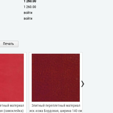
1 260.00
1 260.00
войти
войти
Печать
›
й переплетный материал
Элитный переплетный материал
Элитный
 Бордовая, ширина 140 см
иск.кожа Коричневый "мрамор",
иск.ко