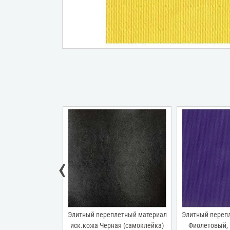
‹
ый переплетный материал
Элитный переплетный материал
Элитны
ожа Черная (самоклейка)
Фиолетовый, ширина 140 см
иск.кож