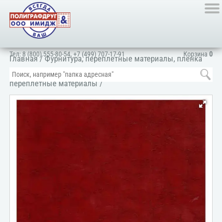
Тел:
8 (800) 555-80-54
,
+7 (499) 707-17-91
Корзина
0
Главная
/
Фурнитура, переплетные материалы, пленка
ПВХ, картон
/
Переплетные материалы
/
Элитные
переплетные материалы
/