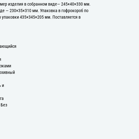
змер изделия в собранном виде— 245×40×330 мм.
де — 230×35×310 мм. Упаковка в гофрокороб по
ер упаковки 435×345×205 мм. Поставляется в
вающийся
я
язками
Архивный
ь и
га
 Без