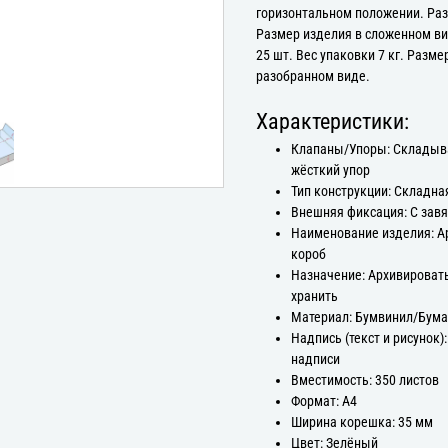
горизонтальном положении. Ра
Размер изделия в сложенном ви
25 шт. Вес упаковки 7 кг. Разм
разобранном виде.
Характеристики:
Клапаны/Упоры: Склады
жёсткий упор
Тип конструкции: Складна
Внешняя фиксация: С зав
Наименование изделия: 
короб
Назначение: Архивироват
хранить
Материал: Бумвинил/Бума
Надпись (текст и рисунок):
надписи
Вместимость: 350 листов
Формат: А4
Ширина корешка: 35 мм
Цвет: Зелёный