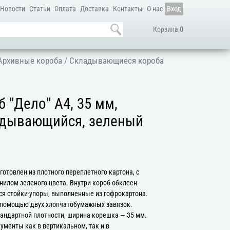
Новости
Статьи
Оплата
Доставка
Контакты
О нас
Вход
Корзина
0
Архивные короба
/
Складывающиеся короба
 "Дело" А4, 35 мм,
адывающийся, зеленый
отовлен из плотного переплетного картона, с
илом зеленого цвета. Внутри короб обклеен
ся стойки-упоры, выполненные из гофрокартона.
 помощью двух хлопчатобумажных завязок.
тандартной плотности, ширина корешка — 35 мм.
ументы как в вертикальном, так и в