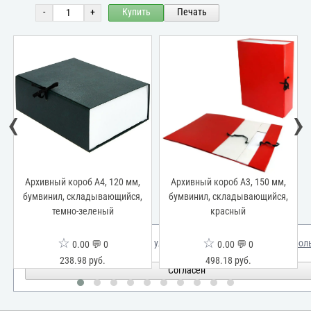
-
+
Купить
Печать
‹
›
Архивный короб А4, 120 мм,
Архивный короб А3, 150 мм,
бумвинил, складывающийся,
бумвинил, складывающийся,
темно-зеленый
красный
☆
☆
Мы используем куки для улучшения вашего опыта.
Узнать бол
0.00 💬 0
0.00 💬 0
238.98 руб.
498.18 руб.
Согласен