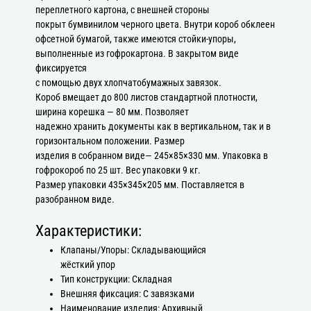
переплетного картона, с внешней стороны
покрыт бумвинилом черного цвета. Внутри короб обклеен
офсетной бумагой, также имеются стойки-упоры,
выполненные из гофрокартона. В закрытом виде
фиксируется
с помощью двух хлопчатобумажных завязок.
Короб вмещает до 800 листов стандартной плотности,
ширина корешка — 80 мм. Позволяет
надежно хранить документы как в вертикальном, так и в
горизонтальном положении. Размер
изделия в собранном виде— 245×85×330 мм. Упаковка в
гофрокороб по 25 шт. Вес упаковки 9 кг.
Размер упаковки 435×345×205 мм. Поставляется в
разобранном виде.
Характеристики:
Клапаны/Упоры: Складывающийся
жёсткий упор
Тип конструкции: Складная
Внешняя фиксация: С завязками
Наименование изделия: Архивный