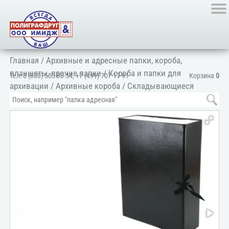
Главная
/
Архивные и адресные папки, короба,
планшеты, прочие папки
/
Короба и папки для
Тел:
8 (800) 555-80-54
,
+7 (499) 707-17-91
Корзина
0
архивации
/
Архивные короба
/
Складывающиеся
короба
/