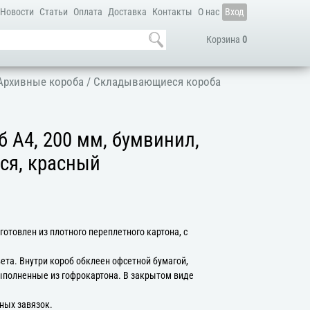
Новости
Статьи
Оплата
Доставка
Контакты
О нас
Вход
Корзина
0
Архивные короба
/
Складывающиеся короба
 А4, 200 мм, бумвинил,
я, красный
отовлен из плотного переплетного картона, с
ета. Внутри короб обклеен офсетной бумагой,
ыполненные из гофрокартона. В закрытом виде
ных завязок.