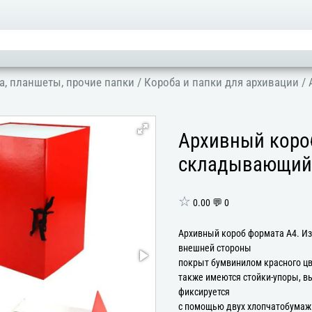
а, планшеты, прочие папки
/
Короба и папки для архивации
/
Архивный короб
складывающийс
☆
0.00 💬 0
Архивный короб формата А4. Изг
внешней стороны
покрыт бумвинилом красного цв
также имеются стойки-упоры, в
фиксируется
с помощью двух хлопчатобумаж