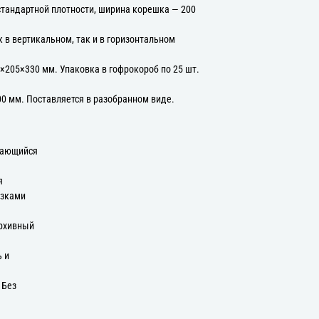
стандартной плотности, ширина корешка — 200
 в вертикальном, так и в горизонтальном
×205×330 мм. Упаковка в гофрокороб по 25 шт.
00 мм. Поставляется в разобранном виде.
вающийся
я
язками
Архивный
ь и
 Без