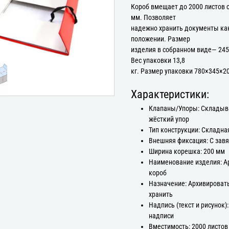
Короб вмещает до 2000 листов 
мм. Позволяет
надежно хранить документы как
положении. Размер
изделия в собранном виде— 245
Вес упаковки 13,8
кг. Размер упаковки 780×345×2
Характеристики:
Клапаны/Упоры: Склады
жёсткий упор
Тип конструкции: Складна
Внешняя фиксация: С зав
Ширина корешка: 200 мм
Наименование изделия: 
короб
Назначение: Архивироват
хранить
Надпись (текст и рисунок):
надписи
Вместимость: 2000 листов