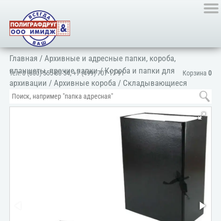
Главная
/
Архивные и адресные папки, короба,
планшеты, прочие папки
/
Короба и папки для
Тел:
8 (800) 555-80-54
,
+7 (499) 707-17-91
Корзина
0
архивации
/
Архивные короба
/
Складывающиеся
короба
/