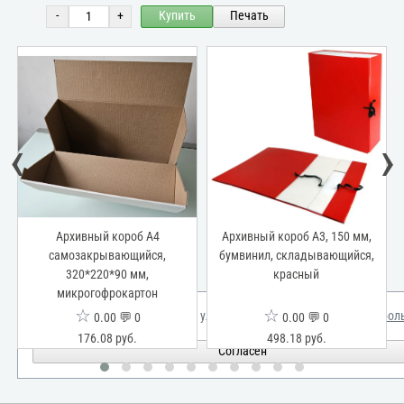
-
+
Купить
Печать
‹
›
Архивный короб А4
Архивный короб А3, 150 мм,
самозакрывающийся,
бумвинил, складывающийся,
320*220*90 мм,
красный
микрогофрокартон
☆
☆
Мы используем куки для улучшения вашего опыта.
Узнать бол
0.00 💬 0
0.00 💬 0
176.08 руб.
498.18 руб.
Согласен