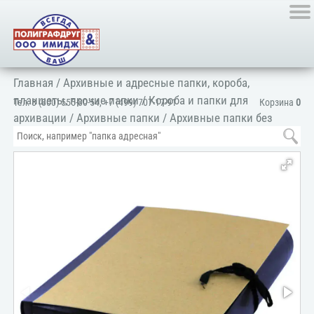
Главная
/
Архивные и адресные папки, короба,
планшеты, прочие папки
/
Короба и папки для
Тел:
8 (800) 555-80-54
,
+7 (499) 707-17-91
Корзина
0
архивации
/
Архивные папки
/
Архивные папки без
надписи
/