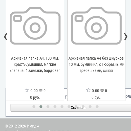
‹
›
,
Архивная папка А4, 100 мм,
Архивная папка А4 без шнурков,
и
крафт/бумвинил, мягкие
10 мм, бумвинил, с Г-образными
клапана, 4 завязки, бордовая
гребешками, синяя
☆
☆
0.00 💬 0
0.00 💬 0
Мы используем куки для улучшения вашего опыта.
Узнать бол
0 руб.
0 руб.
Согласен
© 2012-2026 Имидж