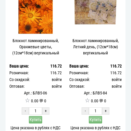
Блокнот ламинированный,
Блокнот ламинированный,
Оранжевые цветы,
Летний день, (12см*18см)
(12см*18см) вертикальный
вертикальный
Ваша цена:
116.72
Ваша цена:
116.72
Розничная:
116.72
Розничная:
116.72
Со скидкой:
войти
Со скидкой:
войти
Оптовая:
войти
Оптовая:
войти
Арт.: БЛВ5-06
Арт.: БЛВ5-84
☆
☆
0.00 💬 0
0.00 💬 0
-
+
-
+
Купить
Купить
Цена указана в рублях с НДС
Цена указана в рублях с НДС