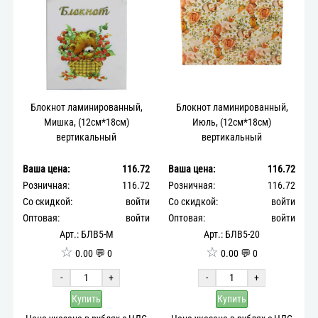
Блокнот ламинированный,
Блокнот ламинированный,
Мишка, (12см*18см)
Июль, (12см*18см)
вертикальный
вертикальный
Ваша цена:
116.72
Ваша цена:
116.72
Розничная:
116.72
Розничная:
116.72
Со скидкой:
войти
Со скидкой:
войти
Оптовая:
войти
Оптовая:
войти
Арт.: БЛВ5-М
Арт.: БЛВ5-20
☆
☆
0.00 💬 0
0.00 💬 0
-
+
-
+
Купить
Купить