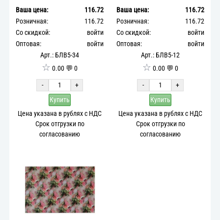
Ваша цена:
116.72
Ваша цена:
116.72
Розничная:
116.72
Розничная:
116.72
Со скидкой:
войти
Со скидкой:
войти
Оптовая:
войти
Оптовая:
войти
Арт.: БЛВ5-34
Арт.: БЛВ5-12
☆
☆
0.00 💬 0
0.00 💬 0
-
+
-
+
Купить
Купить
Цена указана в рублях с НДС
Цена указана в рублях с НДС
Срок отгрузки по
Срок отгрузки по
согласованию
согласованию