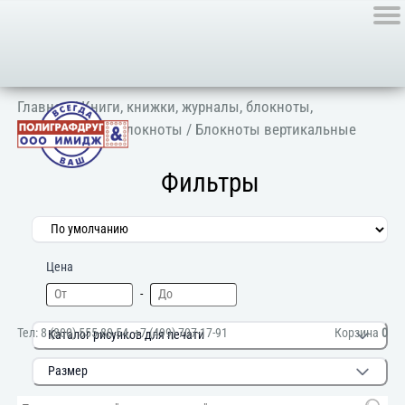
Главная
/
Книги, книжки, журналы, блокноты,
ежедневники
/
Блокноты
/ Блокноты вертикальные
Фильтры
Цена
-
Тел:
8 (800) 555-80-54
,
+7 (499) 707-17-91
Корзина
0
Каталог рисунков для печати
Размер