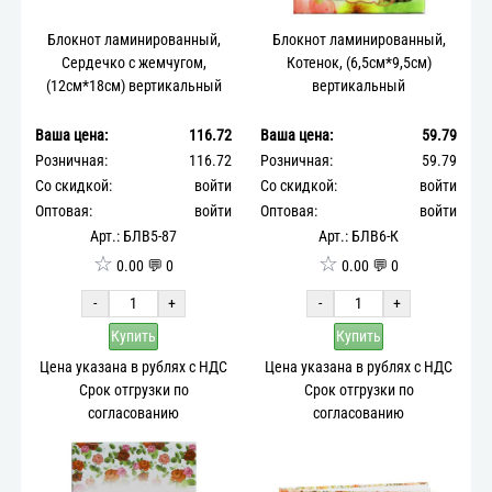
Блокнот ламинированный,
Блокнот ламинированный,
Сердечко с жемчугом,
Котенок, (6,5см*9,5см)
(12см*18см) вертикальный
вертикальный
Ваша цена:
116.72
Ваша цена:
59.79
Розничная:
116.72
Розничная:
59.79
Со скидкой:
войти
Со скидкой:
войти
Оптовая:
войти
Оптовая:
войти
Арт.: БЛВ5-87
Арт.: БЛВ6-К
☆
☆
0.00 💬 0
0.00 💬 0
-
+
-
+
Купить
Купить
Цена указана в рублях с НДС
Цена указана в рублях с НДС
Срок отгрузки по
Срок отгрузки по
согласованию
согласованию