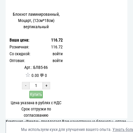
Блокнот ламинированный,
Моцарт, (12см*18см)
вертикальный
Ваша цена:
116.72
Розничная:
116.72
Со скидкой:
войти
Оптовая:
войти
Арт.: БЛВ5-86
☆
0.00 💬 0
-
+
Купить
Цена указана в рублях с НДС
Срок отгрузки по
согласованию
Компания «Имидж» предлагает Вам качественные блокноты, оптом
и в розницу необходимыми партиями по выгодной стоимости.
Мы используем куки для улучшения вашего опыта.
Узнать бол