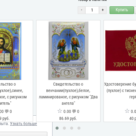
-
+
Купить
льство о
Свидетельство о
Удостоверение б
хлое),синее,
венчании(пухлое),белое,
(пухлое) с тисн
ое, с рисунком
ламинированое, с рисунком "Два
гер
итель"
ангела"
☆
☆
00 💬 0
0.00 💬 0
0.0
9 руб.
86.69 руб.
40 
пыта.
Узнать больше