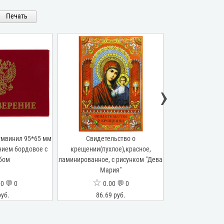
Печать
›
умвинил 95*65 мм
Свидетельство о
Удостоверение о 
ением бордовое с
крещении(пухлое),красное,
требований о
бом
ламинированное, с рисунком "Дева
(жесткое), бумви
Мария"
тиснением,
☆
☆
0 💬 0
0.00 💬 0
0.0
руб.
86.69 руб.
37.02