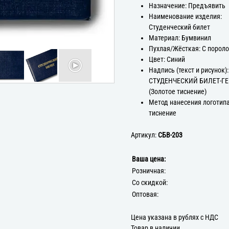
Назначение: Предъявить
Наименование изделия:
Студенческий билет
Материал: Бумвинил
Пухлая/Жёсткая: С порол
Цвет: Синий
Надпись (текст и рисунок):
СТУДЕНЧЕСКИЙ БИЛЕТ-Г
(Золотое тиснение)
Метод нанесения логотипа
тиснение
Артикул:
СБВ-203
Ваша цена:
Розничная:
Со скидкой:
Оптовая:
Цена указана в рублях с НДС
Товар в наличии