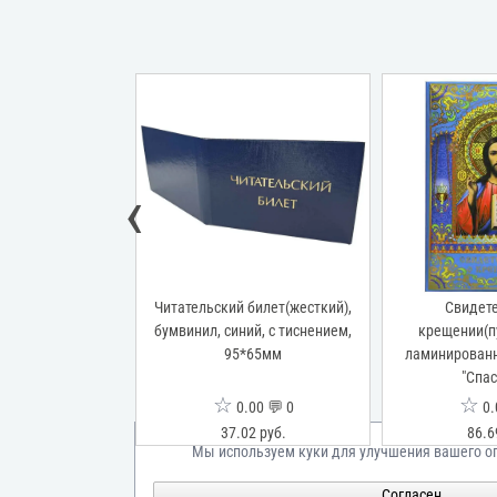
‹
о проверке правил
Читательский билет(жесткий),
Свидете
ктроустановках
бумвинил, синий, с тиснением,
крещении(пу
инил, бордовый, с
95*65мм
ламинированн
м, 95*65 мм
"Спас
☆
☆
00 💬 0
0.00 💬 0
0.
68 руб.
37.02 руб.
86.6
Мы используем куки для улучшения вашего о
Согласен