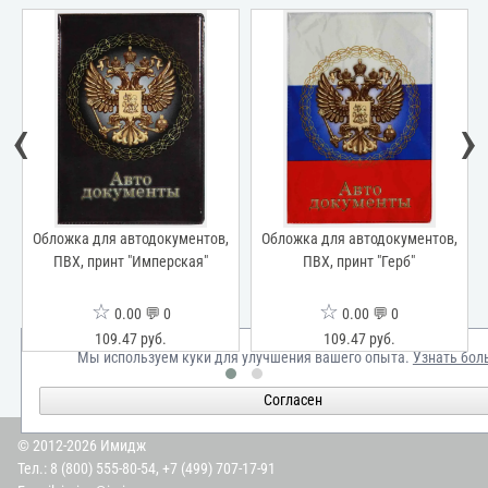
‹
›
Обложка для автодокументов,
Обложка для автодокументов,
12
ПВХ, принт "Имперская"
ПВХ, принт "Герб"
☆
☆
0.00 💬 0
0.00 💬 0
109.47 руб.
109.47 руб.
Мы используем куки для улучшения вашего опыта.
Узнать бол
Согласен
© 2012-2026 Имидж
Тел.:
8 (800) 555-80-54
,
+7 (499) 707-17-91