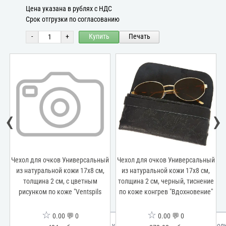
Цена указана в рублях с НДС
Срок отгрузки по согласованию
-
+
Купить
Печать
‹
›
й
Чехол для очков Универсальный
Чехол для очков Универсальный
из натуральной кожи 17x8 см,
из натуральной кожи 17x8 см,
толщина 2 см, с цветным
толщина 2 см, черный, тиснение
рисунком по коже "Ventspils
по коже конгрев "Вдохновение"
☆
☆
0.00 💬 0
0.00 💬 0
Мы используем куки для улучшения вашего опыта.
Узнать бол