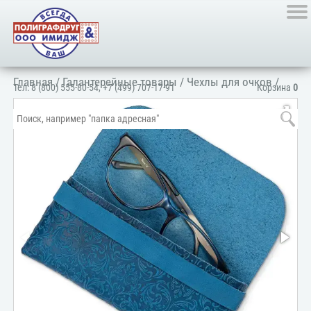
Главная
/
Галантерейные товары
/
Чехлы для очков
/
Тел:
8 (800) 555-80-54
,
+7 (499) 707-17-91
Корзина
0