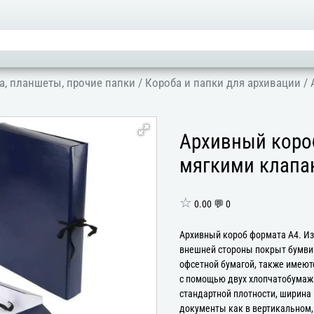
а, планшеты, прочие папки
/
Короба и папки для архивации
/
Архивный короб
мягкими клапа
☆
0.00 💬 0
Архивный короб формата А4. Изг
внешней стороны покрыт бумвин
офсетной бумагой, также имеют
с помощью двух хлопчатобумажн
стандартной плотности, ширина
документы как в вертикальном,