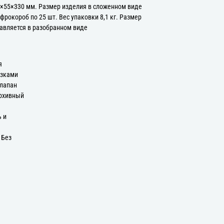
×55×330 мм. Размер изделия в сложенном виде
фрокороб по 25 шт. Вес упаковки 8,1 кг. Размер
авляется в разобранном виде
я
язками
клапан
Архивный
ь и
 Без