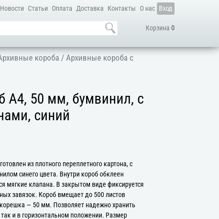
Новости
Статьи
Оплата
Доставка
Контакты
О нас
Вход
Корзина
0
Архивные короба
/
Архивные короба с
 А4, 50 мм, бумвинил, с
нами, синий
отовлен из плотного переплетного картона, с
илом синего цвета. Внутри короб обклеен
ся мягкие клапана. В закрытом виде фиксируется
ых завязок. Короб вмещает до 500 листов
 корешка — 50 мм. Позволяет надежно хранить
 так и в горизонтальном положении. Размер