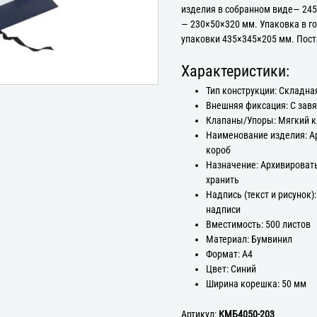
изделия в собранном виде— 245
— 230×50×320 мм. Упаковка в го
упаковки 435×345×205 мм. Пост
Характеристики:
Тип конструкции: Складна
Внешняя фиксация: С зав
Клапаны/Упоры: Мягкий 
Наименование изделия: 
короб
Назначение: Архивироват
хранить
Надпись (текст и рисунок):
надписи
Вместимость: 500 листов
Материал: Бумвинил
Формат: А4
Цвет: Синий
Ширина корешка: 50 мм
Артикул:
КМБ4050-203