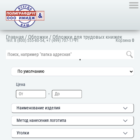
Главная
/
Обложки
/ Обложки для трудовых книжек
Тел:
8 (800) 555-80-54
,
+7 (499) 707-17-91
Корзина
0
Фильтры
Цена
-
Наименование изделия
Метод нанесения логотипа
Уголки